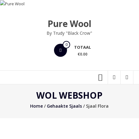
Ga
naar
de
Pure Wool
inhoud
By Trudy "Black Crow"
0
TOTAAL
€0.00
WOL WEBSHOP
Home
/
Gehaakte Sjaals
/ Sjaal Flora