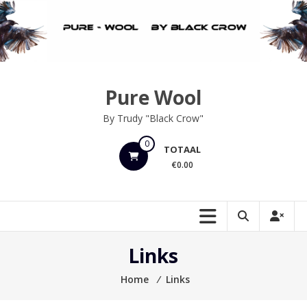
Ga
naar
de
inhoud
Pure Wool
By Trudy "Black Crow"
0
TOTAAL
€0.00
Links
Home
⁄
Links